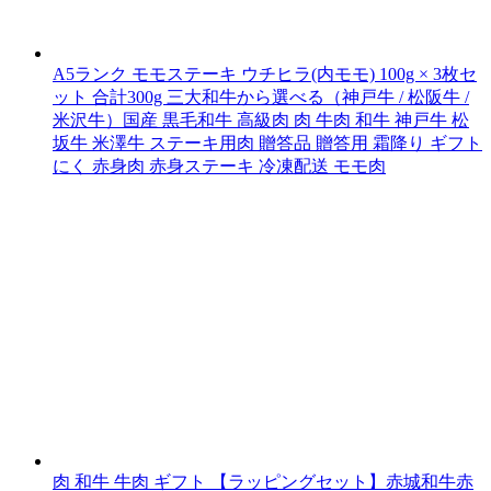
A5ランク モモステーキ ウチヒラ(内モモ) 100g × 3枚セ
ット 合計300g 三大和牛から選べる（神戸牛 / 松阪牛 /
米沢牛）国産 黒毛和牛 高級肉 肉 牛肉 和牛 神戸牛 松
坂牛 米澤牛 ステーキ用肉 贈答品 贈答用 霜降り ギフト
にく 赤身肉 赤身ステーキ 冷凍配送 モモ肉
肉 和牛 牛肉 ギフト 【ラッピングセット】赤城和牛赤