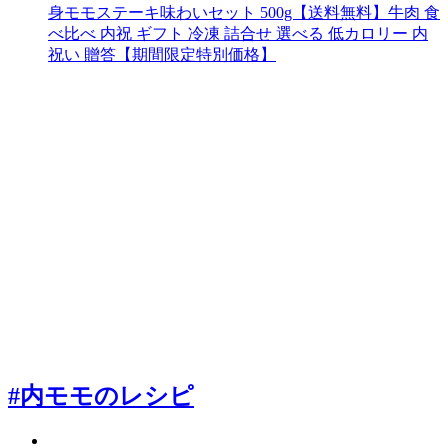
身モモステーキ味わいセット 500g【送料無料】牛肉 食
べ比べ 内祝 ギフト 冷凍 詰合せ 選べる 低カロリー 内
祝い 贈答【期間限定特別価格】
#内モモのレシピ