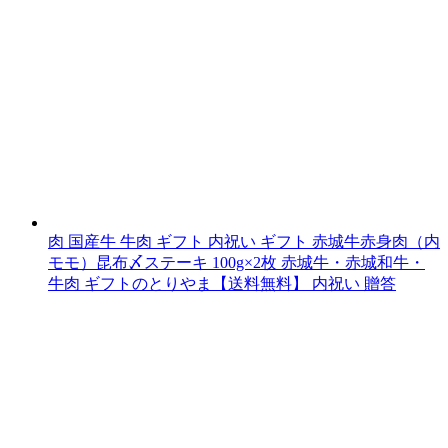
肉 国産牛 牛肉 ギフト 内祝い ギフト 赤城牛赤身肉（内
モモ）昆布〆ステーキ 100g×2枚 赤城牛・赤城和牛・
牛肉 ギフトのとりやま【送料無料】 内祝い 贈答