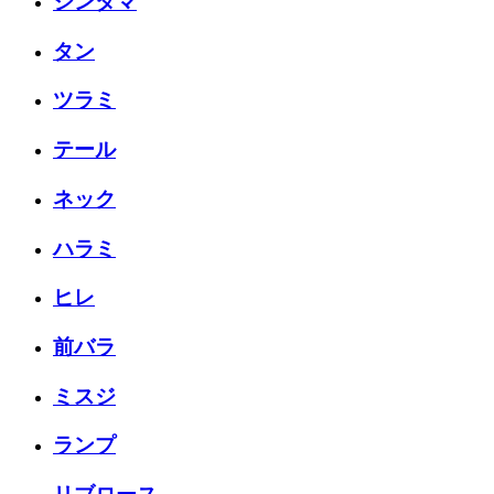
シンタマ
タン
ツラミ
テール
ネック
ハラミ
ヒレ
前バラ
ミスジ
ランプ