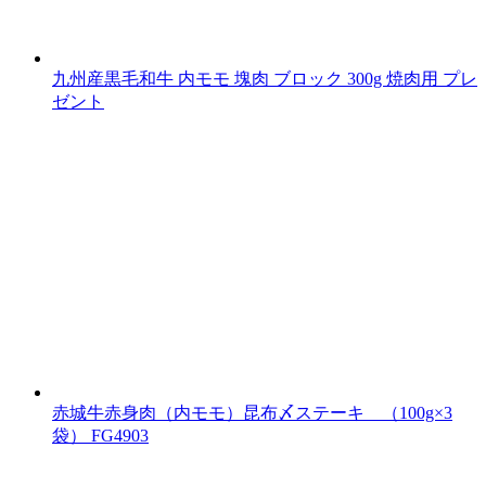
九州産黒毛和牛 内モモ 塊肉 ブロック 300g 焼肉用 プレ
ゼント
赤城牛赤身肉（内モモ）昆布〆ステーキ （100g×3
袋） FG4903