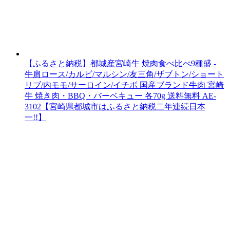
【ふるさと納税】都城産宮崎牛 焼肉食べ比べ9種盛 -
牛肩ロース/カルビ/マルシン/友三角/ザブトン/ショート
リブ/内モモ/サーロイン/イチボ 国産ブランド牛肉 宮崎
牛 焼き肉・BBQ・バーベキュー 各70g 送料無料 AE-
3102【宮崎県都城市はふるさと納税二年連続日本
一!!】